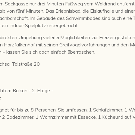
igen Sackgasse nur drei Minuten Fußweg vom Waldrand entfernt.
lb von fünf Minuten. Das Erlebnisbad, die Eislaufhalle und eine
r Nachbarschaft. Im Gebäude des Schwimmbades sind auch eine
ein Indoor-Spielplatz untergebracht.
 direkten Umgebung vielerlei Möglichkeiten zur Freizeitgestaltun
 den Harzfalkenhof mit seinen Greifvogelvorführungen und den 
n – lassen Sie sich doch einfach überraschen.
hsa, Talstraße 20
-
htem Balkon - 2. Etage -
e
net für bis zu 8 Personen. Sie umfassen: 1 Schlafzimmer, 1 W
r 2 Badezimmer, 1 Wohnzimmer mit Essecke, 1 Kücheund auf W